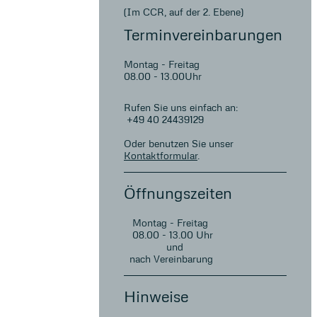
(Im CCR, auf der 2. Ebene)
Terminvereinbarungen
Montag - Freitag
08.00 - 13.00Uhr
Rufen Sie uns einfach an:
+49 40 24439129
Oder benutzen Sie unser
Kontaktformular
.
Öffnungszeiten
Montag - Freitag
08.00 - 13.00 Uhr
und
nach Vereinbarung
Hinweise