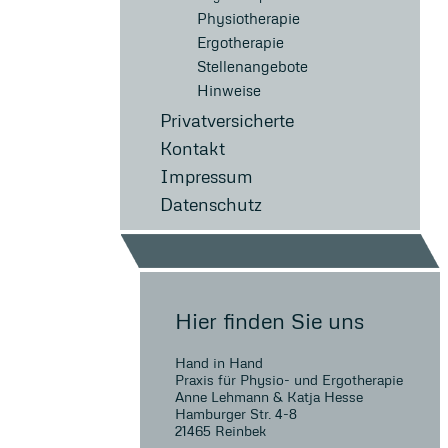
Physiotherapie
Ergotherapie
Stellenangebote
Hinweise
Privatversicherte
Kontakt
Impressum
Datenschutz
Hier finden Sie uns
Hand in Hand
Praxis für Physio- und Ergotherapie
Anne Lehmann & Katja Hesse
Hamburger Str. 4-8
21465 Reinbek