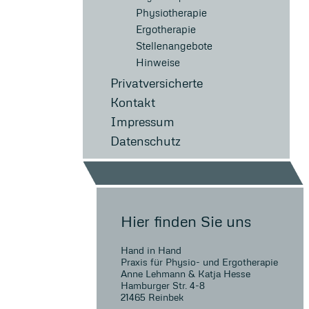
Physiotherapie
Ergotherapie
Stellenangebote
Hinweise
Privatversicherte
Kontakt
Impressum
Datenschutz
Hier finden Sie uns
Hand in Hand
Praxis für Physio- und Ergotherapie
Anne Lehmann & Katja Hesse
Hamburger Str. 4-8
21465 Reinbek