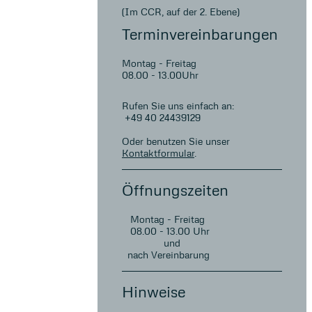
(Im CCR, auf der 2. Ebene)
Terminvereinbarungen
Montag - Freitag
08.00 - 13.00Uhr
Rufen Sie uns einfach an:
+49 40 24439129
Oder benutzen Sie unser
Kontaktformular
.
Öffnungszeiten
Montag - Freitag
08.00 - 13.00 Uhr
und
nach Vereinbarung
Hinweise