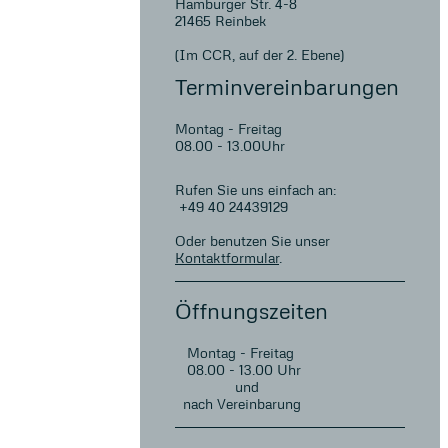
Hamburger Str. 4-8
21465 Reinbek
(Im CCR, auf der 2. Ebene)
Terminvereinbarungen
Montag - Freitag
08.00 - 13.00Uhr
Rufen Sie uns einfach an:
+49 40 24439129
Oder benutzen Sie unser
Kontaktformular
.
Öffnungszeiten
Montag - Freitag
08.00 - 13.00 Uhr
und
nach Vereinbarung