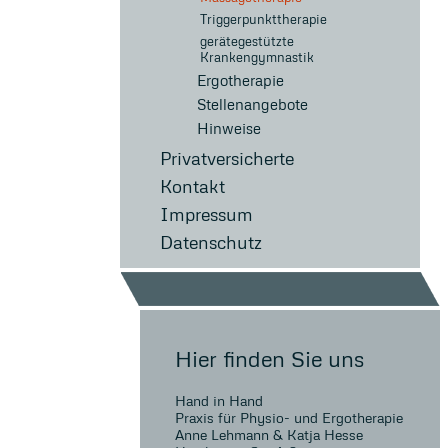
Triggerpunkttherapie
gerätegestützte
Krankengymnastik
Ergotherapie
Stellenangebote
Hinweise
Privatversicherte
Kontakt
Impressum
Datenschutz
Hier finden Sie uns
Hand in Hand
Praxis für Physio- und Ergotherapie
Anne Lehmann & Katja Hesse