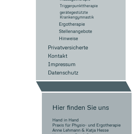
Triggerpunkttherapie
gerätegestützte
Krankengymnastik
Ergotherapie
Stellenangebote
Hinweise
Privatversicherte
Kontakt
Impressum
Datenschutz
Hier finden Sie uns
Hand in Hand
Praxis für Physio- und Ergotherapie
Anne Lehmann & Katja Hesse