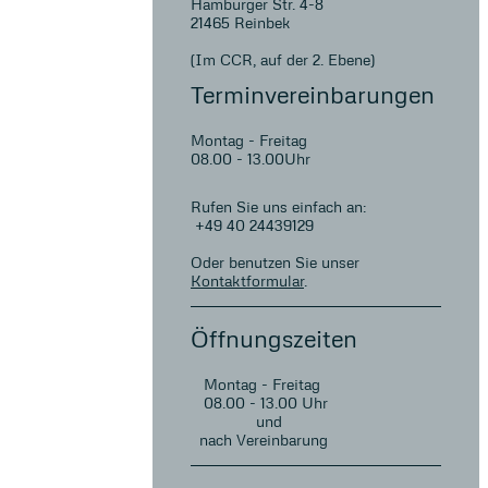
Hamburger Str. 4-8
21465 Reinbek
(Im CCR, auf der 2. Ebene)
Terminvereinbarungen
Montag - Freitag
08.00 - 13.00Uhr
Rufen Sie uns einfach an:
+49 40 24439129
Oder benutzen Sie unser
Kontaktformular
.
Öffnungszeiten
Montag - Freitag
08.00 - 13.00 Uhr
und
nach Vereinbarung