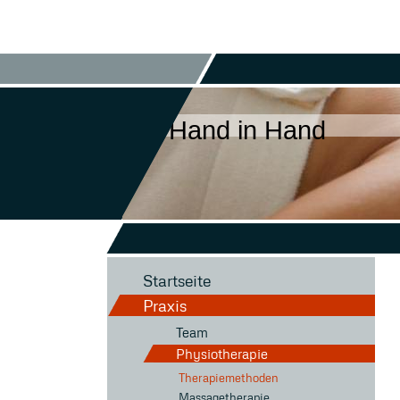
Hand in Hand
Startseite
Praxis
Team
Physiotherapie
Therapiemethoden
Massagetherapie